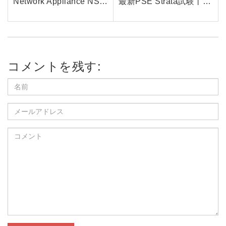
Network Appliance NS0-305試験とは？NetApp認定資格の最新情報と効率的な学習方法を紹介
最新PSE Strata試験丨Paloalto Networks PSE Strataエンジニアが、彼のキャリアを要約して共有します
コメントを残す: