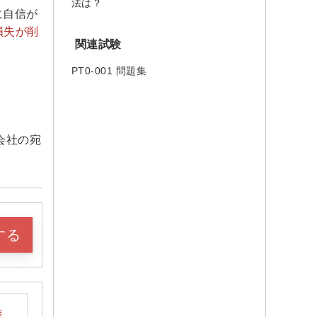
法は？
に自信が
損失が削
関連試験
PT0-001 問題集
会社の宛
する
集