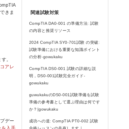
ompTIA
ができま
関連試験対策
CompTIA DA0-001 の準備方法: 試験
の内容と推奨リソース
2024 CompTIA SY0-701試験 の突破:
試験準備における重要な知識ポイント
の分析-gowukaku
ます。
たスコアレ
CompTIA DS0-001 試験の詳細な説
明，DS0-001試験完全ガイド-
gowukaku
guwukakuのDS0-001試験準備を試験
準備の参考書として選ぶ理由は何です
か？|gowukaku
ップデー
成功への道: CompTIA PT0-002 試験
ンを入手
合格レッスンの共有します｜