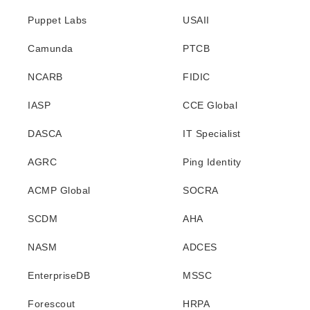
Puppet Labs
USAII
Camunda
PTCB
NCARB
FIDIC
IASP
CCE Global
DASCA
IT Specialist
AGRC
Ping Identity
ACMP Global
SOCRA
SCDM
AHA
NASM
ADCES
EnterpriseDB
MSSC
Forescout
HRPA