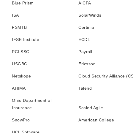
Blue Prism
AICPA
ISA
SolarWinds
FSMTB
Certinia
IFSE Institute
ECDL
PCI SSC
Payroll
USGBC
Ericsson
Netskope
Cloud Security Alliance (C
AHIMA
Talend
Ohio Department of
Insurance
Scaled Agile
SnowPro
American College
HCL Software