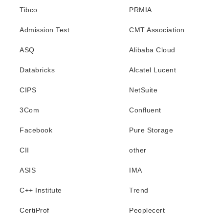
Tibco
PRMIA
Admission Test
CMT Association
ASQ
Alibaba Cloud
Databricks
Alcatel Lucent
CIPS
NetSuite
3Com
Confluent
Facebook
Pure Storage
CII
other
ASIS
IMA
C++ Institute
Trend
CertiProf
Peoplecert