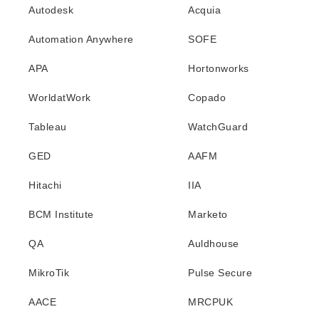
Autodesk
Acquia
Automation Anywhere
SOFE
APA
Hortonworks
WorldatWork
Copado
Tableau
WatchGuard
GED
AAFM
Hitachi
IIA
BCM Institute
Marketo
QA
Auldhouse
MikroTik
Pulse Secure
AACE
MRCPUK