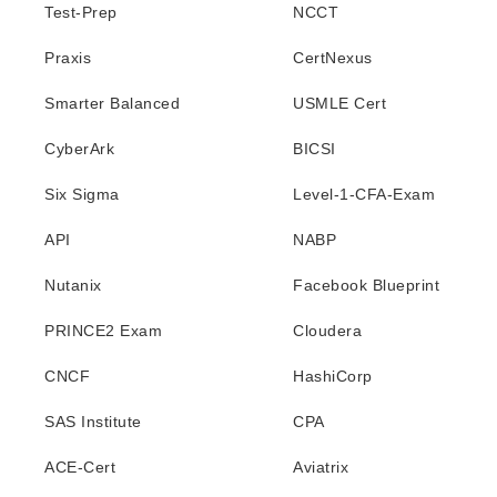
Test-Prep
NCCT
Praxis
CertNexus
Smarter Balanced
USMLE Cert
CyberArk
BICSI
Six Sigma
Level-1-CFA-Exam
API
NABP
Nutanix
Facebook Blueprint
PRINCE2 Exam
Cloudera
CNCF
HashiCorp
SAS Institute
CPA
ACE-Cert
Aviatrix