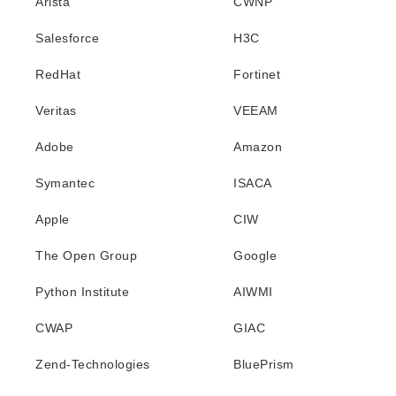
Arista
CWNP
Salesforce
H3C
RedHat
Fortinet
Veritas
VEEAM
Adobe
Amazon
Symantec
ISACA
Apple
CIW
The Open Group
Google
Python Institute
AIWMI
CWAP
GIAC
Zend-Technologies
BluePrism