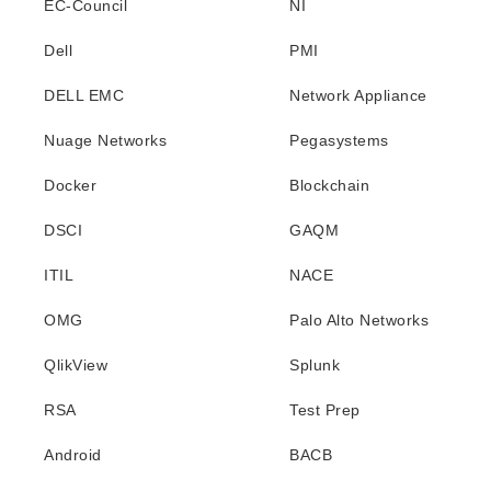
EC-Council
NI
Dell
PMI
DELL EMC
Network Appliance
Nuage Networks
Pegasystems
Docker
Blockchain
DSCI
GAQM
ITIL
NACE
OMG
Palo Alto Networks
QlikView
Splunk
RSA
Test Prep
Android
BACB