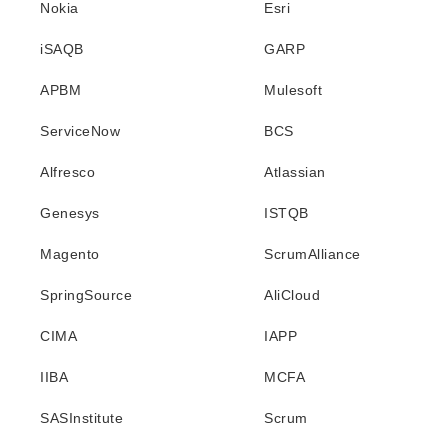
Nokia
Esri
iSAQB
GARP
APBM
Mulesoft
ServiceNow
BCS
Alfresco
Atlassian
Genesys
ISTQB
Magento
ScrumAlliance
SpringSource
AliCloud
CIMA
IAPP
IIBA
MCFA
SASInstitute
Scrum