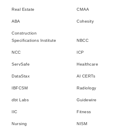
Real Estate
CMAA
ABA
Cohesity
Construction
Specifications Institute
NBCC
NCC
ICP
ServSafe
Healthcare
DataStax
AI CERTs
IBFCSM
Radiology
dbt Labs
Guidewire
IIC
Fitness
Nursing
NISM