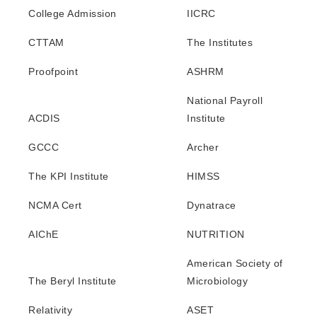
College Admission
IICRC
CTTAM
The Institutes
Proofpoint
ASHRM
National Payroll
ACDIS
Institute
GCCC
Archer
The KPI Institute
HIMSS
NCMA Cert
Dynatrace
AIChE
NUTRITION
American Society of
The Beryl Institute
Microbiology
Relativity
ASET