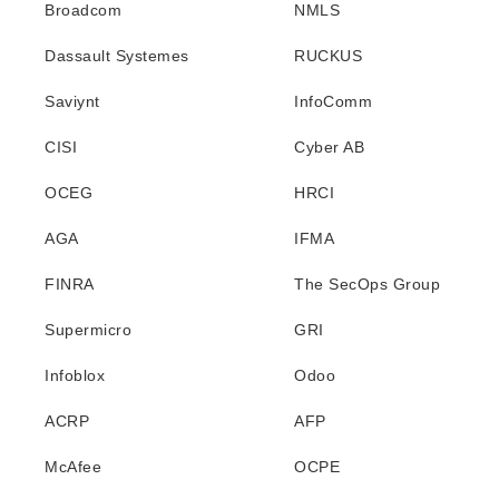
Broadcom
NMLS
Dassault Systemes
RUCKUS
Saviynt
InfoComm
CISI
Cyber AB
OCEG
HRCI
AGA
IFMA
FINRA
The SecOps Group
Supermicro
GRI
Infoblox
Odoo
ACRP
AFP
McAfee
OCPE