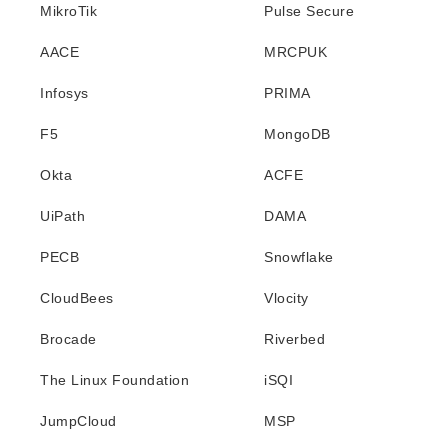
MikroTik
Pulse Secure
AACE
MRCPUK
Infosys
PRIMA
F5
MongoDB
Okta
ACFE
UiPath
DAMA
PECB
Snowflake
CloudBees
Vlocity
Brocade
Riverbed
The Linux Foundation
iSQI
JumpCloud
MSP