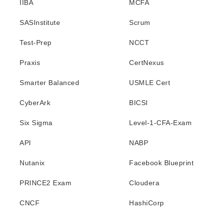
IIBA
MCFA
SASInstitute
Scrum
Test-Prep
NCCT
Praxis
CertNexus
Smarter Balanced
USMLE Cert
CyberArk
BICSI
Six Sigma
Level-1-CFA-Exam
API
NABP
Nutanix
Facebook Blueprint
PRINCE2 Exam
Cloudera
CNCF
HashiCorp