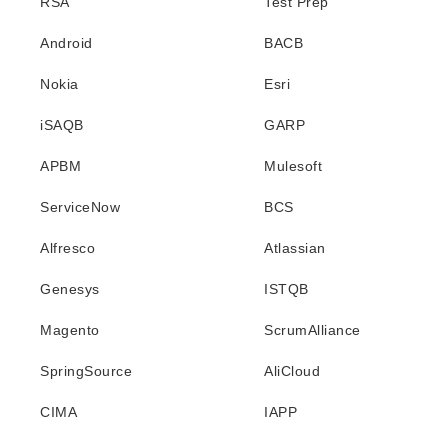
RSA
Test Prep
Android
BACB
Nokia
Esri
iSAQB
GARP
APBM
Mulesoft
ServiceNow
BCS
Alfresco
Atlassian
Genesys
ISTQB
Magento
ScrumAlliance
SpringSource
AliCloud
CIMA
IAPP