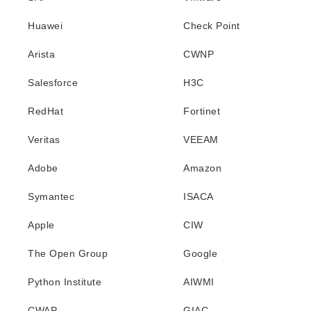
Huawei
Check Point
Arista
CWNP
Salesforce
H3C
RedHat
Fortinet
Veritas
VEEAM
Adobe
Amazon
Symantec
ISACA
Apple
CIW
The Open Group
Google
Python Institute
AIWMI
CWAP
GIAC