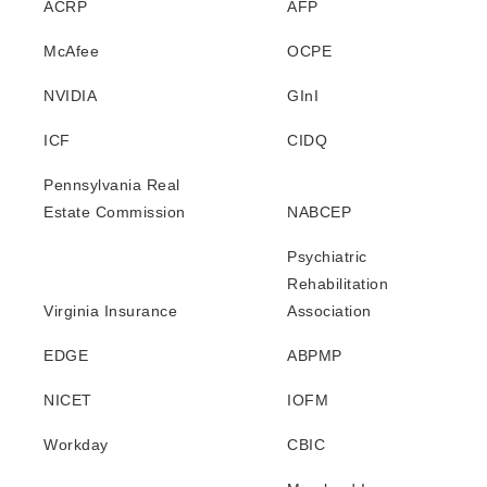
ACRP
AFP
McAfee
OCPE
NVIDIA
GInI
ICF
CIDQ
Pennsylvania Real
Estate Commission
NABCEP
Psychiatric
Rehabilitation
Virginia Insurance
Association
EDGE
ABPMP
NICET
IOFM
Workday
CBIC