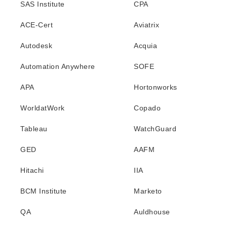
SAS Institute
CPA
ACE-Cert
Aviatrix
Autodesk
Acquia
Automation Anywhere
SOFE
APA
Hortonworks
WorldatWork
Copado
Tableau
WatchGuard
GED
AAFM
Hitachi
IIA
BCM Institute
Marketo
QA
Auldhouse