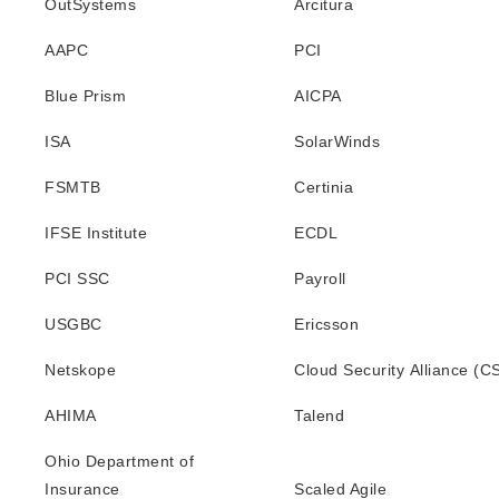
OutSystems
Arcitura
AAPC
PCI
Blue Prism
AICPA
ISA
SolarWinds
FSMTB
Certinia
IFSE Institute
ECDL
PCI SSC
Payroll
USGBC
Ericsson
Netskope
Cloud Security Alliance (C
AHIMA
Talend
Ohio Department of
Insurance
Scaled Agile