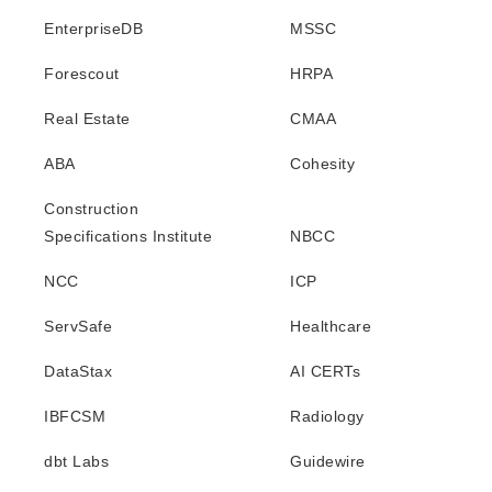
EnterpriseDB
MSSC
Forescout
HRPA
Real Estate
CMAA
ABA
Cohesity
Construction
Specifications Institute
NBCC
NCC
ICP
ServSafe
Healthcare
DataStax
AI CERTs
IBFCSM
Radiology
dbt Labs
Guidewire