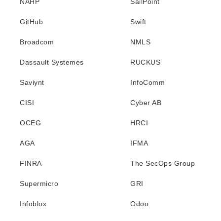
NAHP
SailPoint
GitHub
Swift
Broadcom
NMLS
Dassault Systemes
RUCKUS
Saviynt
InfoComm
CISI
Cyber AB
OCEG
HRCI
AGA
IFMA
FINRA
The SecOps Group
Supermicro
GRI
Infoblox
Odoo