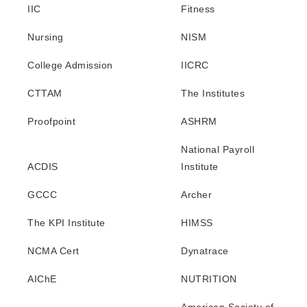
IIC
Fitness
Nursing
NISM
College Admission
IICRC
CTTAM
The Institutes
Proofpoint
ASHRM
National Payroll
ACDIS
Institute
GCCC
Archer
The KPI Institute
HIMSS
NCMA Cert
Dynatrace
AIChE
NUTRITION