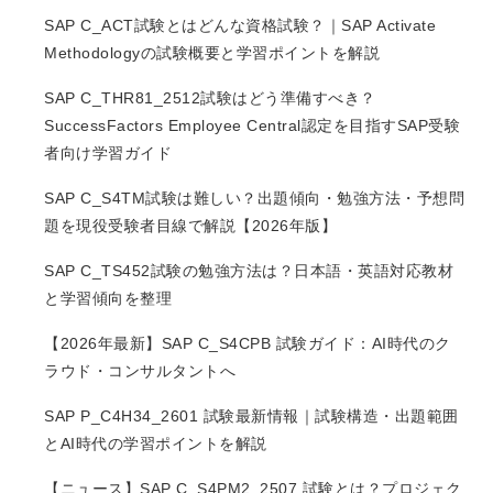
SAP C_ACT試験とはどんな資格試験？｜SAP Activate
Methodologyの試験概要と学習ポイントを解説
SAP C_THR81_2512試験はどう準備すべき？
SuccessFactors Employee Central認定を目指すSAP受験
者向け学習ガイド
SAP C_S4TM試験は難しい？出題傾向・勉強方法・予想問
題を現役受験者目線で解説【2026年版】
SAP C_TS452試験の勉強方法は？日本語・英語対応教材
と学習傾向を整理
【2026年最新】SAP C_S4CPB 試験ガイド：AI時代のク
ラウド・コンサルタントへ
SAP P_C4H34_2601 試験最新情報｜試験構造・出題範囲
とAI時代の学習ポイントを解説
【ニュース】SAP C_S4PM2_2507 試験とは？プロジェク