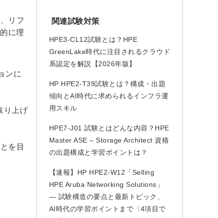
ド、リフ
関連試験対策
括的に理
HPE3-CL12試験とは？HPE
GreenLake時代に注目されるクラウド
系認定を解説【2026年版】
ョンに
HP HPE2-T39試験とは？構成・出題
傾向とAI時代に求められるインフラ運
用スキル
取り上げ
HPE7-J01 試験とはどんな内容？HPE
Master ASE – Storage Architect 資格
ことを目
の出題構成と学習ポイントは？
【速報】HP HPE2-W12「Selling
HPE Aruba Networking Solutions」
— 試験構造の要点と最新トピック、
AI時代の学習ポイントまで〈4項目で