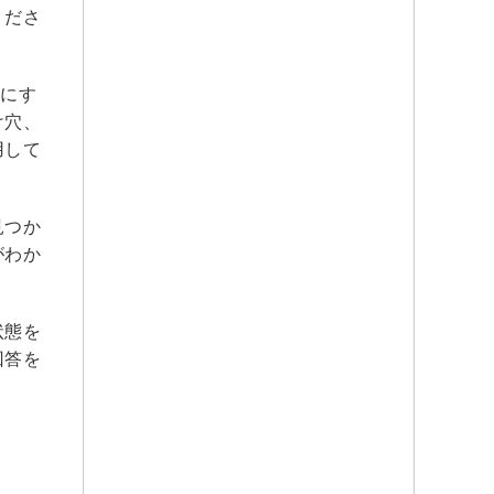
くださ
かにす
け穴、
用して
見つか
がわか
状態を
回答を