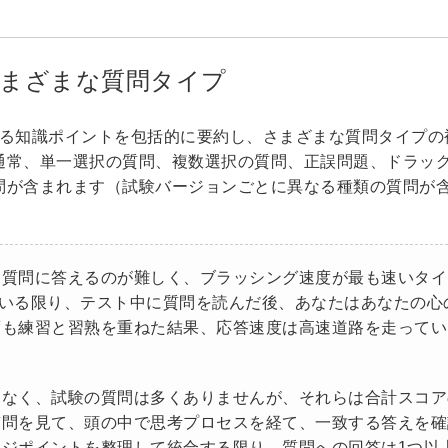
るさまざまな質問タイプ
験に関連する知識ポイントを包括的に要約し、さまざまな質問タイプ
通常、単一選択の質問、複数選択の質問、正誤問題、ドラッ
問が含まれます（試験バージョンごとに異なる種類の質問が
、質問に答えるのが難しく、ブラッシング速度が最も速いタイ
読んでいる限り、テスト中に質問を読んだ後、あなたはあなたの心
度も練習と習熟を重ねた結果、応答速度は高速道路を走ってい
はなく、試験の質問は多くありませんが、それらは合計スコア
質問を見て、頭の中で思考プロセスを経て、一致する答えを確
ジポイントを整理して統合する限り、質問への回答は1つ以