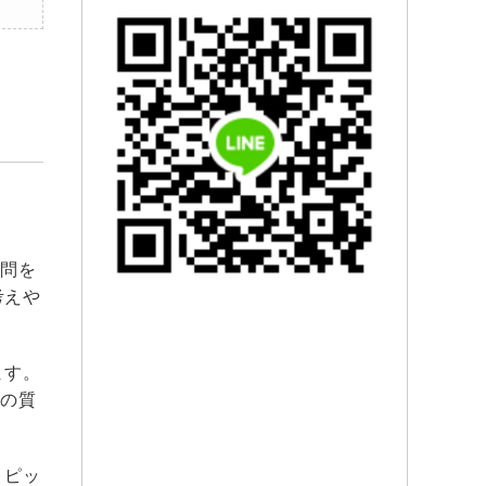
質問を
考えや
ます。
この質
トピッ