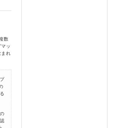
の複数
グマッ
含まれ
プ
の
る
の
認
上