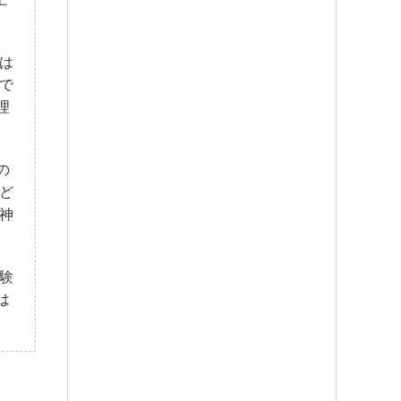
は
で
理
の
ど
神
験
は